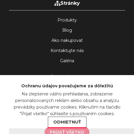
Stránky
Produkty
Blog
Ako nakupovať
Kontaktujte nás
Galéria
Sledujte nás
Ochranu údajov považujeme za dôležitú
Na zlepšenie vášho prehliadania, zobrazenie
personalizovaných reklám alebo obsahu a analýzu
prevádzky používame cookies. Kliknutím na tlačidlo
© Gesin SRO - Všetky práva vyhradené
|
Obchodné podmienky
"Prijať všetko" súhlasíte s používaním cookies.
|
Zásady používania cookies
|
Poháňané
WEBinIT
ODMIETNUŤ
PRIJAŤ VŠETKO