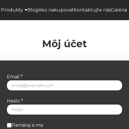
Produkty
Blog
Ako nakupovať
Kontaktujte nás
Galéria
Môj účet
Email
Heslo
Pamätaj si ma