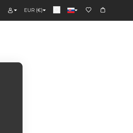
EUR (€)